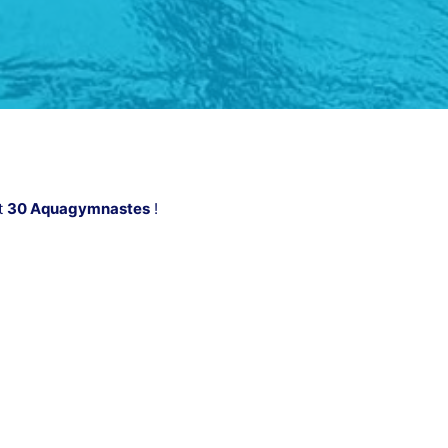
t
30 Aquagymnastes
!