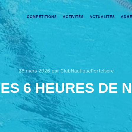
COMPETITIONS
ACTIVITÉS
ACTUALITÉS
ADHÉ
26 mars 2026
par
ClubNautiquePorteIsere
ES 6 HEURES DE N